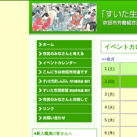
イベントカ
<<前月
1 (土)
2 (日)
3 (月)
4 (火)
5 (水)
6 (木)
■新入職員の皆さんへ